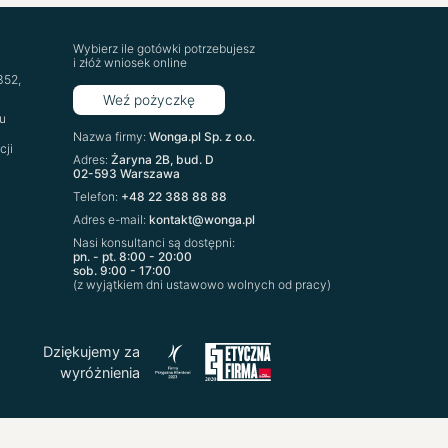
Wybierz ile gotówki potrzebujesz
i złóż wniosek online
‍52,
Weź pożyczkę
u
Nazwa firmy:
Wonga.pl Sp. z o.o.
cji
Adres:
Żaryna 2B, bud. D
02-593 Warszawa
Telefon:
+48 22 388 88 88
Adres e-mail:
kontakt@wonga.pl
Nasi konsultanci są dostępni:
pn. - pt. 8:00 - 20:00
sob. 9:00 - 17:00
(z wyjątkiem dni ustawowo wolnych od pracy)
Dziękujemy za
wyróżnienia