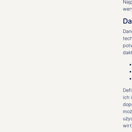
Naj
wer
Da
Dan
tec
pot
dak
Def
ich 
dop
moż
uży
wirt