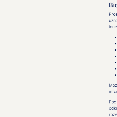
Bi
Pros
uzn
inn
Moż
inf
Pod
odk
roz