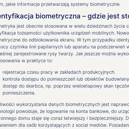
ym, jakie informacje przetwarzają systemy biometryczne.
entyfikacja biometryczna – gdzie jest 
metryka jest obecnie stosowana w wielu dziedzinach życia c
yfikacja tożsamości użytkownika urządzeń mobilnych. Now
metryczne do odblokowania ekranu. W tym przypadku identy
cy czytnika linii papilarnych lub aparatu na podczerwień 
eśniej zarejestrowane rysy twarzy. Jak jeszcze można wyk
tosowania w praktyce to:
rejestracja czasu pracy w zakładach produkcyjnych.
kontrola dostępu do pomieszczeń lub obiektów budowlanyc
dostęp do skarbca, np. poprzez wieloetapowy skan tęczó
pomieszczenia.
liwości wykorzystania danych biometrycznych jest napraw
hnologii powoduje, że logowanie na konta bankowe, do urz
ronnego domu staje się coraz łatwiejszy i bezpieczniejszy.
wieniem dla osób korzystających z social mediów. Posiadani