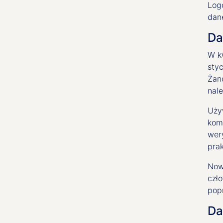
Log
dan
Da
W k
sty
Żan
nal
Używ
kom
wer
prak
Now
czł
popr
Da