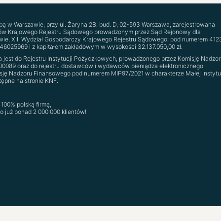
zibą w Warszawie, przy ul. Żaryna 2B, bud. D, 02-593 Warszawa, zarejestrowana
ców Krajowego Rejestru Sądowego prowadzonym przez Sąd Rejonowy dla
ie, XIII Wydział Gospodarczy Krajowego Rejestru Sądowego, pod numerem 41‍23
14‍60‍25‍96‍9 i z kapitałem zakładowym w wysokości 32.137.050,00 zł.
na jest do Rejestru Instytucji Pożyczkowych, prowadzonego przez Komisję Nadzor
00089 oraz do rejestru dostawców i wydawców pieniądza elektronicznego
ję Nadzoru Finansowego pod numerem MIP97/2021 w charakterze Małej Instytu
stępne na stronie KNF.
100% polską firmą,
ło już ponad 2 000 000 klientów!