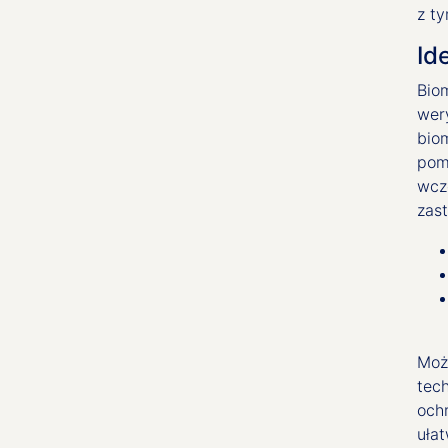
z t
Id
Bio
wer
bio
pomo
wcz
zas
Moż
tec
och
ułat