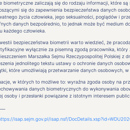
 biometryczne zaliczają się do rodzaju informacji, które są
oszącymi się do zapewnienia bezpieczeństwa danych osobow
atnego życia człowieka, jego seksualności, poglądów i prze
fnych danych bezpośrednio, to jednak może być medium d
iu każdego człowieka.
westii bezpieczeństwa biometrii warto wiedzieć, że praco
tyfikacyjne wyłącznie za pisemną zgodą pracownika, który z
ieszczeniem Marszałka Sejmu Rzeczypospolitej Polskiej z dn
oszenia jednolitego tekstu ustawy o ochronie danych osob
ątki, które umożliwiają przetwarzanie danych osobowych, w
uacje, w których to możliwe to: wyraźna zgoda osoby na pr
echowywania danych biometrycznych do wykonywania obo
ej osoby i przesłanki powiązane z istotnym interesem publ
___
https://isap.sejm.gov.pl/isap.nsf/DocDetails.xsp?id=WDU2