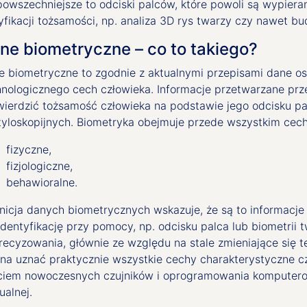
powszechniejsze to odciski palców, które powoli są wypier
yfikacji tożsamości, np. analiza 3D rys twarzy czy nawet b
ne biometryczne – co to takiego?
e biometryczne to zgodnie z aktualnymi przepisami dane o
hnologicznego cech człowieka. Informacje przetwarzane prz
wierdzić tożsamość człowieka na podstawie jego odcisku p
tyloskopijnych. Biometryka obejmuje przede wszystkim cech
fizyczne,
fizjologiczne,
behawioralne.
inicja danych biometrycznych wskazuje, że są to informacje
identyfikację przy pomocy, np. odcisku palca lub biometrii 
recyzowania, głównie ze względu na stale zmieniające się 
na uznać praktycznie wszystkie cechy charakterystyczne cz
ciem nowoczesnych czujników i oprogramowania komputero
ualnej.