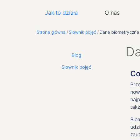
Główna nawigacja
Jak to działa
O nas
Strona główna
Słownik pojęć
Dane biometryczne
Da
Second level menu: O Nas
Blog
Słownik pojęć
Co
Prz
now
naj
takż
Bio
udz
zau