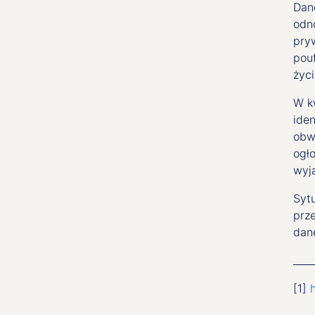
Dane
odn
pryw
pou
życ
W k
iden
obw
ogł
wyj
Syt
prz
dan
____
[1]