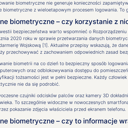
owanie biometryczne nie generuje konieczności zapamiętyw
e biometryczne z wieloetapowym procesem logowania. To 
ne biometryczne – czy korzystanie z ni
westii bezpieczeństwa warto wspomnieć o Rozporządzeniu 
cznia 2020 roku w sprawie przetwarzania danych biometry
darmerię Wojskową [1]. Aktualne przepisy wskazują, że dan
eży przechowywać z zachowaniem odpowiednich zasad bez
anie biometrii na co dzień to bezpieczny sposób logowania 
puterowych oraz odblokowywania dostępu do pomieszczeń, n
yfikacji tożsamości jest w pełni bezpieczne. Każdy człowie
tycznie nie da się podrobić.
oczesne czujniki odcisków palców oraz kamery 3D dokładni
owieka. To szczególnie widoczne w nowoczesnych smartfona
zez pokazanie zdjęcia właściciela przed ekranem telefonu.
ne biometryczne – czy to informacje w