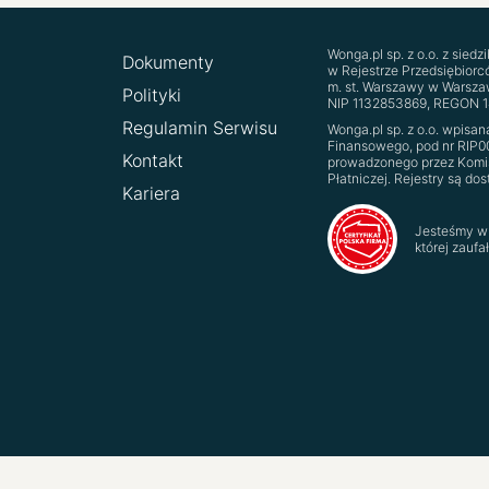
Wonga.pl sp. z o.o. z sied
Dokumenty
w Rejestrze Przedsiębior
m. st. Warszawy w Warszaw
Polityki
NIP 11‍32‍85‍38‍69, REGON 
Regulamin Serwisu
Wonga.pl sp. z o.o. wpisa
Finansowego, pod nr RIP0
Kontakt
prowadzonego przez Komis
Płatniczej. Rejestry są do
Kariera
Jesteśmy w 
której zaufa