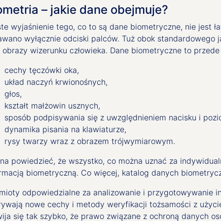
ometria – jakie dane obejmuje?
te wyjaśnienie tego, co to są dane biometryczne, nie jest 
awano wyłącznie odciski palców. Tuż obok standardowego j
e obrazy wizerunku człowieka. Dane biometryczne to przede
cechy tęczówki oka,
układ naczyń krwionośnych,
głos,
kształt małżowin usznych,
sposób podpisywania się z uwzględnieniem nacisku i poz
dynamika pisania na klawiaturze,
rysy twarzy wraz z obrazem trójwymiarowym.
na powiedzieć, że wszystko, co można uznać za indywidualn
ormacją biometryczną. Co więcej, katalog danych biometrycz
mioty odpowiedzialne za analizowanie i przygotowywanie inf
rywają nowe cechy i metody weryfikacji tożsamości z użyci
wija się tak szybko, że prawo związane z ochroną danych os