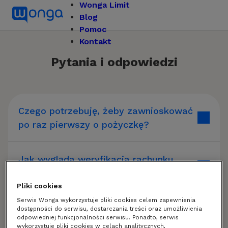
Wonga Limit
Blog
Pomoc
Kontakt
Pytania i odpowiedzi
Czego potrzebuję, żeby zawnioskować
po raz pierwszy o pożyczkę?
Jak wygląda weryfikacja rachunku
bankowego
Pliki cookies
Serwis Wonga wykorzystuje pliki cookies celem zapewnienia
Jak zawnioskować o pożyczkę?
dostępności do serwisu, dostarczania treści oraz umożliwienia
odpowiedniej funkcjonalności serwisu. Ponadto, serwis
wykorzystuje pliki cookies w celach analitycznych,