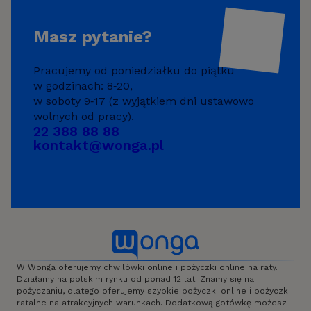
Masz pytanie?
Pracujemy od poniedziałku do piątku
w godzinach:
8‑20,
w soboty 9‑17
(z wyjątkiem dni ustawowo
wolnych od pracy).
22 388 88 88
kontakt@wonga.pl
W Wonga oferujemy chwilówki online i pożyczki online na raty.
Działamy na polskim rynku od ponad 12 lat. Znamy się na
pożyczaniu, dlatego oferujemy szybkie pożyczki online i pożyczki
ratalne na atrakcyjnych warunkach. Dodatkową gotówkę możesz