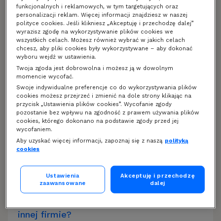
funkcjonalnych i reklamowych, w tym targetujących oraz
Ile mogę pożyczyć za pierwszym
personalizacji reklam. Więcej informacji znajdziesz w naszej
polityce cookies. Jeśli klikniesz „Akceptuję i przechodzę dalej”
razem?
wyrazisz zgodę na wykorzystywanie plików cookies we
wszystkich celach. Możesz również wybrać w jakich celach
chcesz, aby pliki cookies były wykorzystywane – aby dokonać
wyboru wejdź w ustawienia.
Jaki jest koszt pożyczki?
Twoja zgoda jest dobrowolna i możesz ją w dowolnym
momencie wycofać.
Swoje indywidualne preferencje co do wykorzystywania plików
Jak długo czeka się na decyzję o
cookies możesz przejrzeć i zmienić na dole strony klikając na
przycisk „Ustawienia plików cookies”. Wycofanie zgody
przyznaniu pożyczki?
pozostanie bez wpływu na zgodność z prawem używania plików
cookies, którego dokonano na podstawie zgody przed jej
wycofaniem.
Jak szybko pieniądze wpłyną na moje
Aby uzyskać więcej informacji, zapoznaj się z naszą
polityką
cookies
konto?
Ustawienia
Akceptuję i przechodzę
zaawansowane
dalej
Czy mogę skorzystać z usług Wonga,
jeśli spłacam już pożyczkę/kredyt w
innej firmie?