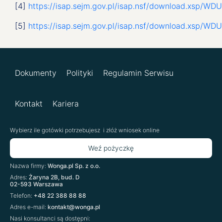
[4]
https://isap.sejm.gov.pl/isap.nsf/download.xsp/W
[5]
https://isap.sejm.gov.pl/isap.nsf/download.xsp/
Dokumenty
Polityki
Regulamin Serwisu
Kontakt
Kariera
Wybierz ile gotówki potrzebujesz
i złóż wniosek online
Weź pożyczkę
Nazwa firmy:
Wonga.pl Sp. z o.o.
Adres:
Żaryna 2B, bud. D
02-593 Warszawa
Telefon:
+48 22 388 88 88
Adres e-mail:
kontakt@wonga.pl
Nasi konsultanci są dostępni: