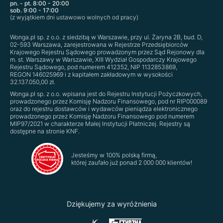
pn. - pt. 8:00 - 20:00
sob. 9:00 - 17:00
(z wyjątkiem dni ustawowo wolnych od pracy)
Wonga.pl sp. z o.o. z siedzibą w Warszawie, przy ul. Żaryna 2B, bud. D,
02-593 Warszawa, zarejestrowana w Rejestrze Przedsiębiorców
Krajowego Rejestru Sądowego prowadzonym przez Sąd Rejonowy dla
m. st. Warszawy w Warszawie, XIII Wydział Gospodarczy Krajowego
Rejestru Sądowego, pod numerem 41‍23‍52, NIP 11‍32‍85‍38‍69,
REGON 14‍60‍25‍96‍9 i z kapitałem zakładowym w wysokości
32.137.050,00 zł.
Wonga.pl sp. z o.o. wpisana jest do Rejestru Instytucji Pożyczkowych,
prowadzonego przez Komisję Nadzoru Finansowego, pod nr RIP000089
oraz do rejestru dostawców i wydawców pieniądza elektronicznego
prowadzonego przez Komisję Nadzoru Finansowego pod numerem
MIP97/2021 w charakterze Małej Instytucji Płatniczej. Rejestry są
dostępne na stronie KNF.
Jesteśmy w 100% polską firmą,
której zaufało już ponad 2 000 000 klientów!
Dziękujemy za wyróżnienia