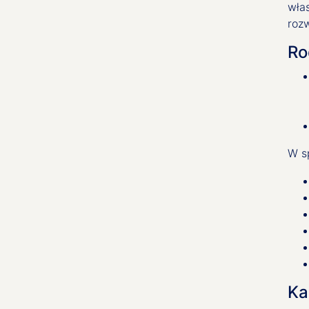
wła
roz
Ro
W s
Ka