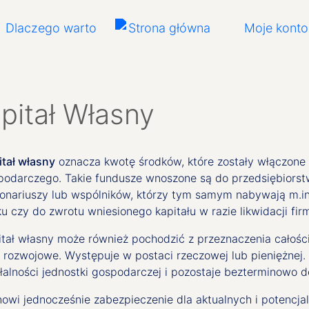
Dlaczego warto
Moje konto
pitał Własny
itał własny
oznacza kwotę środków, które zostały włączone
podarczego. Takie fundusze wnoszone są do przedsiębiorstw
jonariuszy lub wspólników, którzy tym samym nabywają m.in
u czy do zwrotu wniesionego kapitału w razie likwidacji fir
itał własny może również pochodzić z przeznaczenia całoś
e rozwojowe. Występuje w postaci rzeczowej lub pieniężne
łalności jednostki gospodarczej i pozostaje bezterminowo d
owi jednocześnie zabezpieczenie dla aktualnych i potencjaln