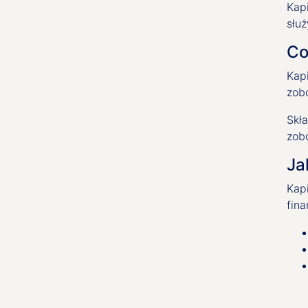
Kap
służ
Co
Kap
zob
Skła
zob
Ja
Kapi
fin