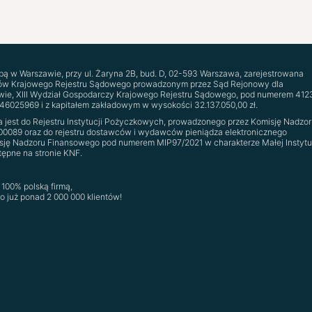
zibą w Warszawie, przy ul. Żaryna 2B, bud. D, 02-593 Warszawa, zarejestrowana
ców Krajowego Rejestru Sądowego prowadzonym przez Sąd Rejonowy dla
ie, XIII Wydział Gospodarczy Krajowego Rejestru Sądowego, pod numerem 41‍23
14‍60‍25‍96‍9 i z kapitałem zakładowym w wysokości 32.137.050,00 zł.
na jest do Rejestru Instytucji Pożyczkowych, prowadzonego przez Komisję Nadzor
00089 oraz do rejestru dostawców i wydawców pieniądza elektronicznego
ję Nadzoru Finansowego pod numerem MIP97/2021 w charakterze Małej Instytu
stępne na stronie KNF.
100% polską firmą,
ło już ponad 2 000 000 klientów!