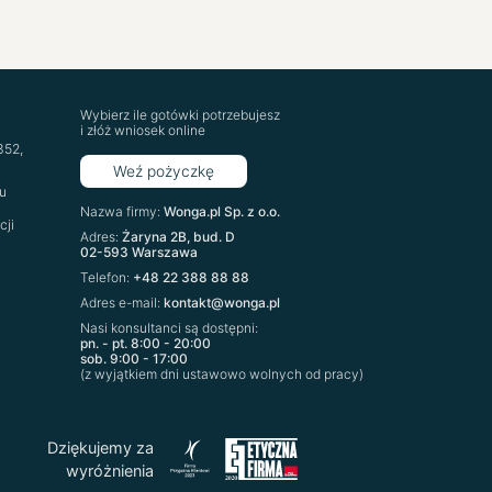
Wybierz ile gotówki potrzebujesz
i złóż wniosek online
‍52,
Weź pożyczkę
u
Nazwa firmy:
Wonga.pl Sp. z o.o.
cji
Adres:
Żaryna 2B, bud. D
02-593 Warszawa
Telefon:
+48 22 388 88 88
Adres e-mail:
kontakt@wonga.pl
Nasi konsultanci są dostępni:
pn. - pt. 8:00 - 20:00
sob. 9:00 - 17:00
(z wyjątkiem dni ustawowo wolnych od pracy)
Dziękujemy za
wyróżnienia