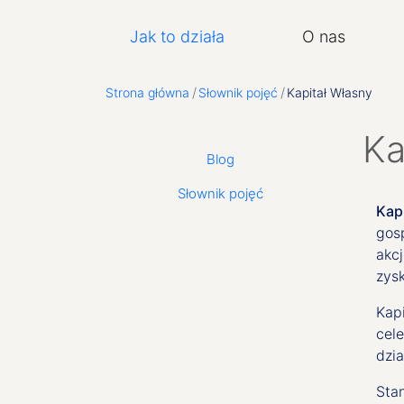
Główna nawigacja
Jak to działa
O nas
Strona główna
Słownik pojęć
Kapitał Własny
Ka
Second level menu: O Nas
Blog
Słownik pojęć
Kap
gos
akc
zysk
Kap
cel
dzia
Stan