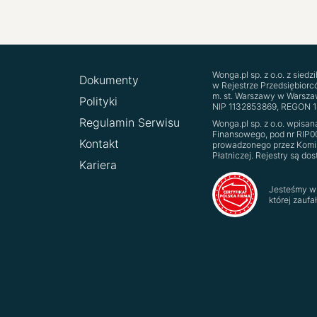
Wonga.pl sp. z o.o. z sied
Dokumenty
w Rejestrze Przedsiębior
m. st. Warszawy w Warszaw
Polityki
NIP 11‍32‍85‍38‍69, REGON 
Regulamin Serwisu
Wonga.pl sp. z o.o. wpisa
Finansowego, pod nr RIP0
Kontakt
prowadzonego przez Komis
Płatniczej. Rejestry są do
Kariera
Jesteśmy w 
której zaufa