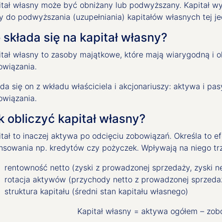
itał własny może być obniżany lub podwyższany. Kapitał wy
y do podwyższania (uzupełniania) kapitałów własnych tej je
 składa się na kapitał własny?
itał własny to zasoby majątkowe, które mają wiarygodną i o
owiązania.
da się on z wkładu właściciela i akcjonariuszy: aktywa i pa
owiązania.
k obliczyć kapitał własny?
tał to inaczej aktywa po odcięciu zobowiązań. Określa to e
ansowania np. kredytów czy pożyczek. Wpływają na niego tr
rentowność netto (zyski z prowadzonej sprzedaży, zyski n
rotacja aktywów (przychody netto z prowadzonej sprzeda
struktura kapitału (średni stan kapitału własnego)
Kapitał własny = aktywa ogółem – zob