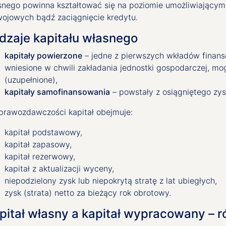
snego powinna kształtować się na poziomie umożliwiającym 
wojowych bądź zaciągnięcie kredytu.
dzaje kapitału własnego
kapitały powierzone
– jedne z pierwszych wkładów finanso
wniesione w chwili zakładania jednostki gospodarczej, m
(uzupełnione),
kapitały samofinansowania
– powstały z osiągniętego zys
prawozdawczości kapitał obejmuje:
kapitał podstawowy,
kapitał zapasowy,
kapitał rezerwowy,
kapitał z aktualizacji wyceny,
niepodzielony zysk lub niepokrytą stratę z lat ubiegłych,
zysk (strata) netto za bieżący rok obrotowy.
pitał własny a kapitał wypracowany – r