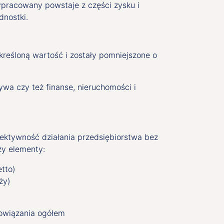
pracowany powstaje z części zysku i
dnostki.
kreśloną wartość i zostały pomniejszone o
sywa czy też finanse, nieruchomości i
fektywność działania przedsiębiorstwa bez
zy elementy:
etto)
ży)
owiązania ogółem