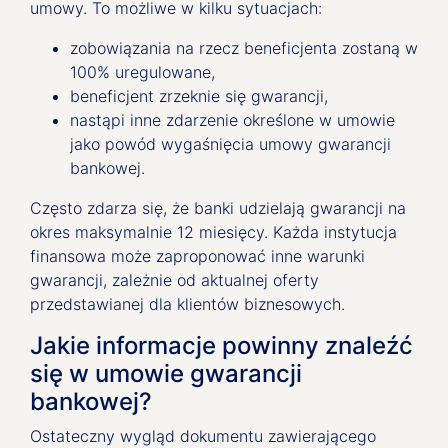
umowy. To możliwe w kilku sytuacjach:
zobowiązania na rzecz beneficjenta zostaną w
100% uregulowane,
beneficjent zrzeknie się gwarancji,
nastąpi inne zdarzenie określone w umowie
jako powód wygaśnięcia umowy gwarancji
bankowej.
Często zdarza się, że banki udzielają gwarancji na
okres maksymalnie 12 miesięcy. Każda instytucja
finansowa może zaproponować inne warunki
gwarancji, zależnie od aktualnej oferty
przedstawianej dla klientów biznesowych.
Jakie informacje powinny znaleźć
się w umowie gwarancji
bankowej?
Ostateczny wygląd dokumentu zawierającego