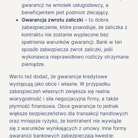
gwarancji na wniosek usługodawcy, a
beneficjentem jest podmiot zlecający.
Gwarancja zwrotu zaliczki
– to dobre
zabezpieczenie, które powoduje, że zaliczka z
kontraktu nie zostanie wypłacone bez
spełnienia warunków gwarancji. Bank w ten
sposób zabezpiecza zwrot zaliczki, jeśli
wykonawca nieprawidłowo rozliczy otrzymane
pieniądze.
Warto też dodać, że gwarancje kredytowe
występują jako obce i własne. W przypadku
zabezpieczeń własnych zwiększa się realna
wiarygodność i siła negocjacyjna firmy, a także
płynność finansowa. Obce gwarancje to jednak
większe bezpieczeństwo dla transakcji handlowych
oraz mniejsze ryzyko, że kontrahent nie wywiąże
się z warunków wynikających z umowy. Inne formy
gwarancji bankowych zabezpieczają kwestie: