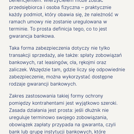
beneficjentem. Wierzycielem może zostać
przedsiębiorca i osoba fizyczna – praktycznie
każdy podmiot, który obawia się, że należność w
ramach umowy nie zostanie uregulowana w
terminie. To prosta definicja tego, co to jest
gwarancja bankowa.
Taka forma zabezpieczenia dotyczy nie tylko
transakcji sprzedaży, ale także: spłaty zobowiązań
bankowych, rat leasingów, cła, rękojmi oraz
zaliczek. Wszędzie tam, gdzie liczy się odpowiednie
zabezpieczenie, można wykorzystać dostępne
rodzaje gwarancji bankowych.
Zakres zastosowania takiej formy ochrony
pomiędzy kontrahentami jest wyjątkowo szeroki.
Zasada działania jest prosta: jeśli dłużnik nie
ureguluje terminowo swojego zobowiązania,
obowiązek zapłaty przypada na gwaranta, czyli
bank lub grupę instytucji bankowych, które