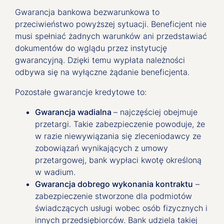
Gwarancja bankowa bezwarunkowa to
przeciwieństwo powyższej sytuacji. Beneficjent nie
musi spełniać żadnych warunków ani przedstawiać
dokumentów do wglądu przez instytucję
gwarancyjną. Dzięki temu wypłata należności
odbywa się na wyłączne żądanie beneficjenta.
Pozostałe gwarancje kredytowe to:
Gwarancja wadialna
– najczęściej obejmuje
przetargi. Takie zabezpieczenie powoduje, że
w razie niewywiązania się zleceniodawcy ze
zobowiązań wynikających z umowy
przetargowej, bank wypłaci kwotę określoną
w wadium.
Gwarancja dobrego wykonania kontraktu
–
zabezpieczenie stworzone dla podmiotów
świadczących usługi wobec osób fizycznych i
innych przedsiębiorców. Bank udziela takiej