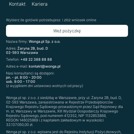
Kontakt
Kariera
Wybierz ile gotówki potrzebujesz
i złóż wniosek online
Weź pożyczkę
Nazwa firmy:
Wonga.pl Sp. z o.o.
Adres:
Żaryna 2B, bud. D
02-593 Warszawa
Telefon:
+48 22 388 88 88
Adres e-mail:
kontakt@wonga.pl
Nasi konsultanci są dostępni:
pn. - pt. 8:00 - 20:00
sob. 9:00 - 17:00
(z wyjątkiem dni ustawowo wolnych od pracy)
Wonga.pl sp. z o.o. z siedzibą w Warszawie, przy ul. Żaryna 2B, bud. D,
02-593 Warszawa, zarejestrowana w Rejestrze Przedsiębiorców
Krajowego Rejestru Sądowego prowadzonym przez Sąd Rejonowy dla
m. st. Warszawy w Warszawie, XIII Wydział Gospodarczy Krajowego
Rejestru Sądowego, pod numerem 41‍23‍52, NIP 11‍32‍85‍38‍69,
REGON 14‍60‍25‍96‍9 i z kapitałem zakładowym w wysokości
32.137.050,00 zł.
Wonga.pl sp. z o.o. wpisana jest do Rejestru Instytucji Pożyczkowych,