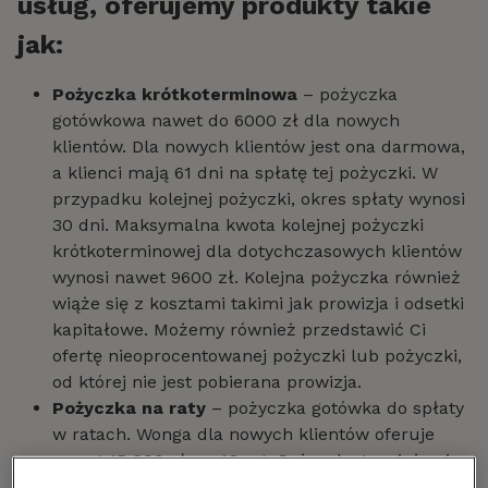
usług, oferujemy produkty takie
jak:
Pożyczka krótkoterminowa
– pożyczka
gotówkowa nawet do 6000 zł dla nowych
klientów. Dla nowych klientów jest ona darmowa,
a klienci mają 61 dni na spłatę tej pożyczki. W
przypadku kolejnej pożyczki, okres spłaty wynosi
30 dni. Maksymalna kwota kolejnej pożyczki
krótkoterminowej dla dotychczasowych klientów
wynosi nawet 9600 zł. Kolejna pożyczka również
wiąże się z kosztami takimi jak prowizja i odsetki
kapitałowe. Możemy również przedstawić Ci
ofertę nieoprocentowanej pożyczki lub pożyczki,
od której nie jest pobierana prowizja.
Pożyczka na raty
– pożyczka gotówka do spłaty
w ratach. Wonga dla nowych klientów oferuje
nawet 15 000 zł na 48 rat. Pożyczka ta wiąże się
z kosztami takimi jak prowizja i odsetki