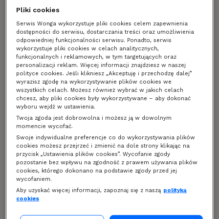
Pliki cookies
kapitałowe. Możemy Ci również przedstawić
ofertę nieoprocentowanej pożyczki lub pożyczki,
Serwis Wonga wykorzystuje pliki cookies celem zapewnienia
dostępności do serwisu, dostarczania treści oraz umożliwienia
od której nie jest pobierana prowizja.
odpowiedniej funkcjonalności serwisu. Ponadto, serwis
Wonga Limit
– produkt łączący usługi płatnicze
wykorzystuje pliki cookies w celach analitycznych,
i udzielanie kredytu konsumenckiego – limitu
funkcjonalnych i reklamowych, w tym targetujących oraz
personalizacji reklam. Więcej informacji znajdziesz w naszej
odnawialnego. Aby skorzystać z usługi, należy
polityce cookies. Jeśli klikniesz „Akceptuję i przechodzę dalej”
posiadać Aplikację Mobilną Wonga (dostępną na
wyrazisz zgodę na wykorzystywanie plików cookies we
wszystkich celach. Możesz również wybrać w jakich celach
Android i iOS), która stanowi instrument
chcesz, aby pliki cookies były wykorzystywane – aby dokonać
płatniczy. Karta płatnicza wydawana jest przez
wyboru wejdź w ustawienia.
Planet Pay Sp. z o.o. z siedzibą w Warszawie.
Twoja zgoda jest dobrowolna i możesz ją w dowolnym
momencie wycofać.
Wykorzystany limit możesz spłacić jednorazowo,
Swoje indywidualne preferencje co do wykorzystywania plików
ponosząc koszt 5% prowizji od Wykorzystanej
cookies możesz przejrzeć i zmienić na dole strony klikając na
Kwoty limitu w danym miesiącu (RRSO 256,81%)
przycisk „Ustawienia plików cookies”. Wycofanie zgody
pozostanie bez wpływu na zgodność z prawem używania plików
albo w 5 ratach (RRSO 125,82%). W przypadku
cookies, którego dokonano na podstawie zgody przed jej
spłaty w ratach, ponosisz koszt utworzenia
wycofaniem.
Harmonogramu Spłat (8,6%) oraz
Aby uzyskać więcej informacji, zapoznaj się z naszą
polityką
oprocentowania (zmienne).
cookies
Szczegóły naszych usług znajdziesz na naszej