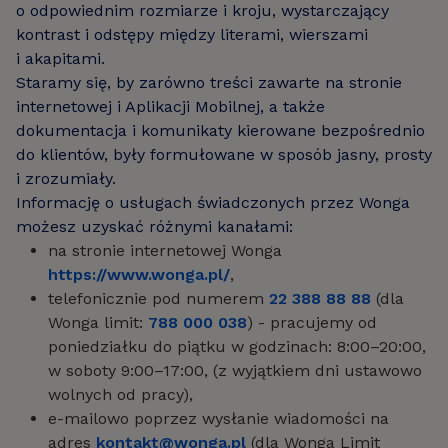
o odpowiednim rozmiarze i kroju, wystarczający
kontrast i odstępy między literami, wierszami
i akapitami.
Staramy się, by zarówno treści zawarte na stronie
internetowej i Aplikacji Mobilnej, a także
dokumentacja i komunikaty kierowane bezpośrednio
do klientów, były formułowane w sposób jasny, prosty
i zrozumiały.
Informację o usługach świadczonych przez Wonga
możesz uzyskać różnymi kanałami:
na stronie internetowej Wonga
https://www.wonga.pl/
,
telefonicznie pod numerem
22 388 88 88
(dla
Wonga limit:
788 000 038
) - pracujemy od
poniedziałku do piątku w godzinach: 8:00–20:00,
w soboty 9:00–17:00, (z wyjątkiem dni ustawowo
wolnych od pracy),
e-mailowo poprzez wysłanie wiadomości na
adres
kontakt@wonga.pl
(dla Wonga Limit