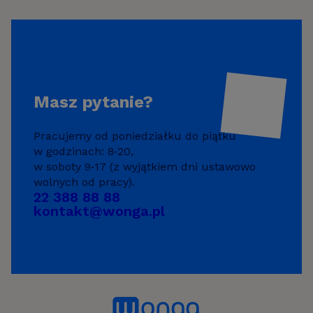
Masz pytanie?
Pracujemy od poniedziałku do piątku
w godzinach:
8‑20,
w soboty 9‑17
(z wyjątkiem dni ustawowo
wolnych od pracy).
22 388 88 88
kontakt@wonga.pl